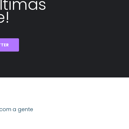
ltimas
e!
TTER
 com a gente