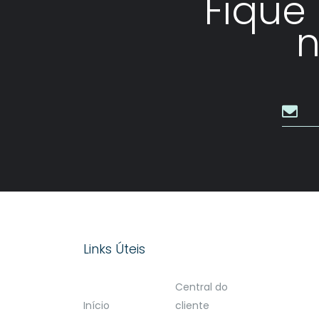
Fique
n
Links Úteis
Central do
Início
cliente